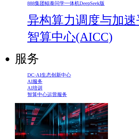
888集团鲲泰问学一体机DeepSeek版
异构算力调度与加速
智算中心(AICC)
服务
DC·AI生态创新中心
AI服务
AI培训
智算中心运营服务