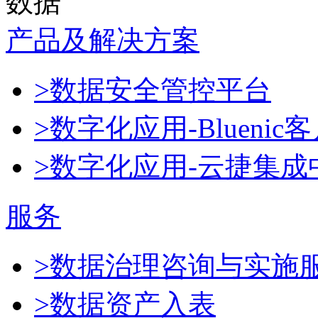
数据
产品及解决方案
>数据安全管控平台
>数字化应用-Blueni
>数字化应用-云捷集成
服务
>数据治理咨询与实施
>数据资产入表