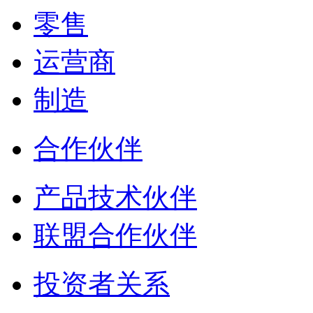
零售
运营商
制造
合作伙伴
产品技术伙伴
联盟合作伙伴
投资者关系