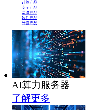
计算产品
安全产品
网络产品
软件产品
外设产品
AI算力服务器
了解更多