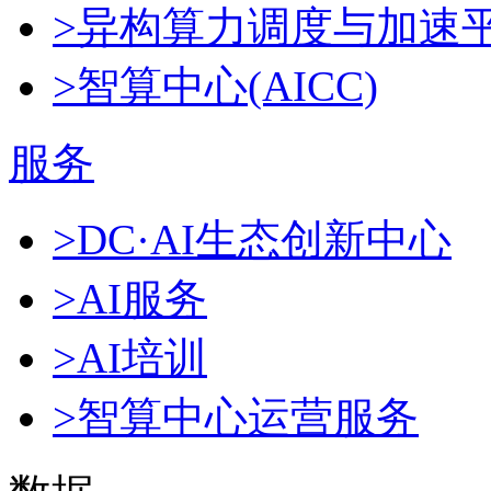
>异构算力调度与加速
>智算中心(AICC)
服务
>DC·AI生态创新中心
>AI服务
>AI培训
>智算中心运营服务