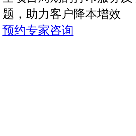
题，助力客户降本增效
预约专家咨询