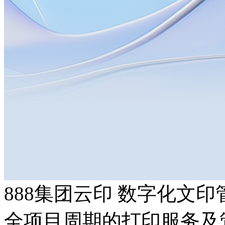
888集团云印 数字化文
全项目周期的打印服务及管