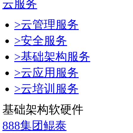
云服务
>云管理服务
>安全服务
>基础架构服务
>云应用服务
>云培训服务
基础架构软硬件
888集团鲲泰