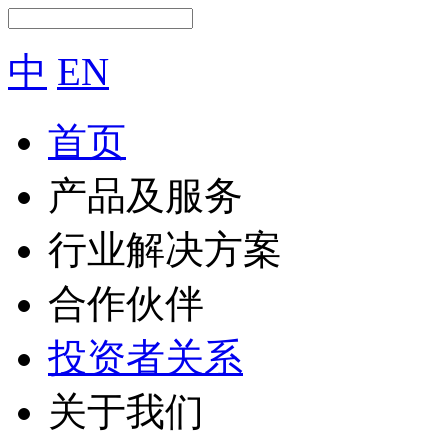
中
EN
首页
产品及服务
行业解决方案
合作伙伴
投资者关系
关于我们